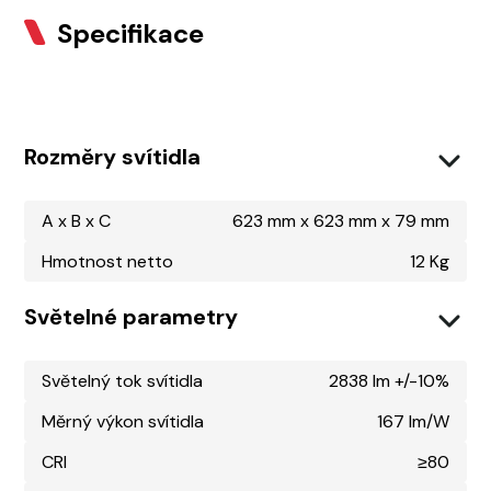
Specifikace
Rozměry svítidla
A x B x C
623 mm x 623 mm x 79 mm
Hmotnost netto
12 Kg
Světelné parametry
Světelný tok svítidla
2838 lm +/-10%
Měrný výkon svítidla
167 lm/W
CRI
≥80