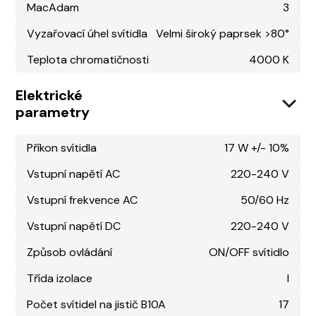
MacAdam
3
Vyzařovací úhel svítidla
Velmi široký paprsek >80°
Teplota chromatičnosti
4000 K
Elektrické
parametry
Příkon svítidla
17 W +/- 10%
Vstupní napětí AC
220-240 V
Vstupní frekvence AC
50/60 Hz
Vstupní napětí DC
220-240 V
Způsob ovládání
ON/OFF svítidlo
Třída izolace
I
Počet svítidel na jistič B10A
17