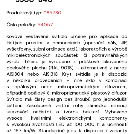
Produktový typ:
085780
Číslo položky:
54057
Kovové vestavěné svítidlo určené pro aplikace do
čistých prostor v nemocnicích (operační sály, JIP,
vyšetřovny, zubní ordinace atd.), laboratořích a výrobě
mikroelektronických součástek či potravinářských
výrob. Těleso je vyrobeno z práškově lakovaného
ocelového plechu (RAL 9016) – alternativně z nerezi
AISI304 nebo AISI316. Kryt svítidla je k dispozici
v několika provedeních – čiré sklo v kombinaci
s opálovým nebo mikroprizmatickým difuzorem,
případně opálový či mikroprizmatický plastový difuzor.
Svítidlo má čistý design bez šroubů pro jednodušší
čištění. Zakulacené vnitřní rohy rámečku eliminují
usazování nečistot a tvorbu bakterií. Vybaveno
vysoce kvalitními elektronickými komponenty
s vysokou životností LED až 100 000 h a účinností
až 167 lm/W. Standardně jsou k dispozici i varianty