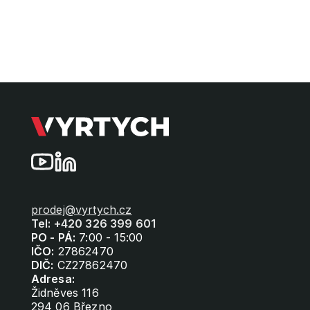
prodej@vyrtych.cz
Tel: +420 326 399 601
PO - PÁ:
7:00 - 15:00
IČO:
27862470
DIČ:
CZ27862470
Adresa:
Židněves 116
294 06 Březno