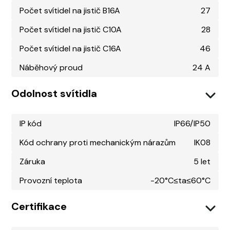
Počet svítidel na jistič B16A
27
Počet svítidel na jistič C10A
28
Počet svítidel na jistič C16A
46
Náběhový proud
24 A
Odolnost svítidla
IP kód
IP66/IP50
Kód ochrany proti mechanickým nárazům
IK08
Záruka
5 let
Provozní teplota
-20°C≤ta≤60°C
Certifikace