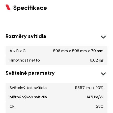
Specifikace
Rozměry svítidla
A x B x C
598 mm x 598 mm x 79 mm
Hmotnost netto
6,62 Kg
Světelné parametry
Světelný tok svítidla
5357 lm +/-10%
Měrný výkon svítidla
145 lm/W
CRI
≥80