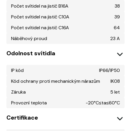
Počet svítidel na jistič B16A
38
Počet svítidel na jistič C10A
39
Počet svítidel na jistič C16A
64
Náběhový proud
23 A
Odolnost svítidla
IP kód
IP66/IP50
Kód ochrany proti mechanickým nárazům
IK08
Záruka
5 let
Provozní teplota
-20°C≤ta≤60°C
Certifikace