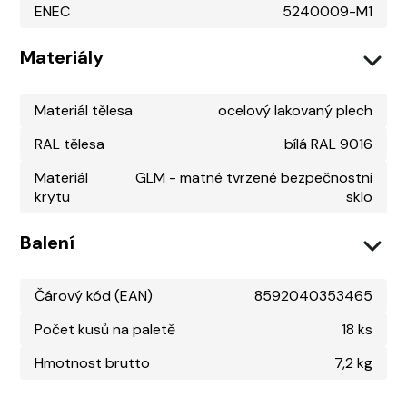
ENEC
5240009-M1
Materiály
Materiál tělesa
ocelový lakovaný plech
RAL tělesa
bílá RAL 9016
Materiál
GLM - matné tvrzené bezpečnostní
krytu
sklo
Balení
Čárový kód (EAN)
8592040353465
Počet kusů na paletě
18 ks
Hmotnost brutto
7,2 kg