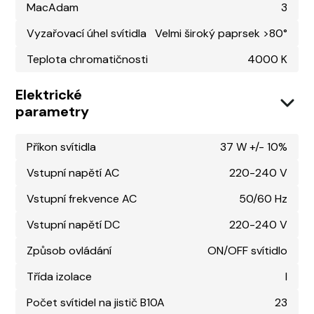
MacAdam
3
Vyzařovací úhel svítidla
Velmi široký paprsek >80°
Teplota chromatičnosti
4000 K
Elektrické
parametry
Příkon svítidla
37 W +/- 10%
Vstupní napětí AC
220-240 V
Vstupní frekvence AC
50/60 Hz
Vstupní napětí DC
220-240 V
Způsob ovládání
ON/OFF svítidlo
Třída izolace
I
Počet svítidel na jistič B10A
23