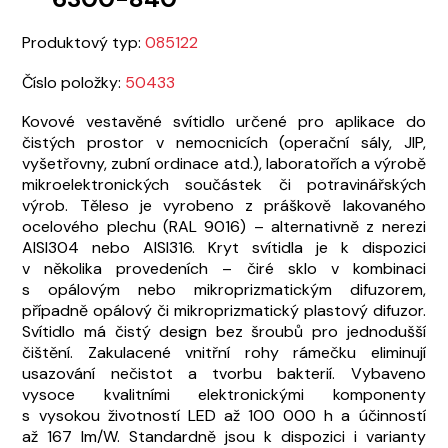
Produktový typ:
085122
Číslo položky:
50433
Kovové vestavěné svítidlo určené pro aplikace do
čistých prostor v nemocnicích (operační sály, JIP,
vyšetřovny, zubní ordinace atd.), laboratořích a výrobě
mikroelektronických součástek či potravinářských
výrob. Těleso je vyrobeno z práškově lakovaného
ocelového plechu (RAL 9016) – alternativně z nerezi
AISI304 nebo AISI316. Kryt svítidla je k dispozici
v několika provedeních – čiré sklo v kombinaci
s opálovým nebo mikroprizmatickým difuzorem,
případně opálový či mikroprizmatický plastový difuzor.
Svítidlo má čistý design bez šroubů pro jednodušší
čištění. Zakulacené vnitřní rohy rámečku eliminují
usazování nečistot a tvorbu bakterií. Vybaveno
vysoce kvalitními elektronickými komponenty
s vysokou životností LED až 100 000 h a účinností
až 167 lm/W. Standardně jsou k dispozici i varianty