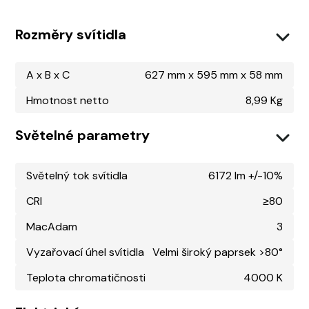
Rozměry svítidla
A x B x C
627 mm x 595 mm x 58 mm
Hmotnost netto
8,99 Kg
Světelné parametry
Světelný tok svítidla
6172 lm +/-10%
CRI
≥80
MacAdam
3
Vyzařovací úhel svítidla
Velmi široký paprsek >80°
Teplota chromatičnosti
4000 K