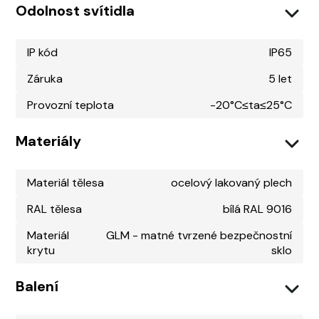
Odolnost svítidla
IP kód
IP65
Záruka
5 let
Provozní teplota
-20°C≤ta≤25°C
Materiály
Materiál tělesa
ocelový lakovaný plech
RAL tělesa
bílá RAL 9016
Materiál
GLM - matné tvrzené bezpečnostní
krytu
sklo
Balení