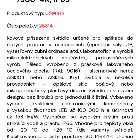
Produktový typ:
059865
Číslo položky:
26314
Kovové přisazené svítidlo určené pro aplikace do
čistých prostor v nemocnicích (operační sály, JIP,
vyšetřovny, zubní ordinace atd.), laboratořích a výrobě
mikroelektronických součástek, potravinářských
výrob. Těleso vyrobeno z práškově lakovaného
ocelového plechu (RAL 9016) – alternativně nerez
AISI304 nebo AISI316. Kryt svítidla v několika
provedeních – opálové sklo, opálový nebo
mikroprizmatický plastový difuzor. Svítidlo je v čistém
designu bez šroubů pro jednodušší čištění. Vybaveno
vysoce kvalitními elektronickými komponenty
s vysokou životností LED až 100 000 h a účinností
až 158 lm/W. Vyznačuje se vysokým krytím proti
stříkající vodě a prachu IP66. Vhodné pro teploty okolí
od -20 °C do +25 °C (dle varianty svítidla).
Klasifikováno pro čisté prostory ISO 14644-1. Určeno