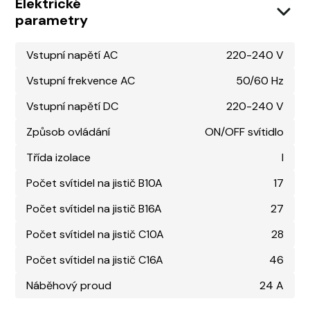
Elektrické
parametry
Vstupní napětí AC
220-240 V
Vstupní frekvence AC
50/60 Hz
Vstupní napětí DC
220-240 V
Způsob ovládání
ON/OFF svítidlo
Třída izolace
I
Počet svítidel na jistič B10A
17
Počet svítidel na jistič B16A
27
Počet svítidel na jistič C10A
28
Počet svítidel na jistič C16A
46
Náběhový proud
24 A