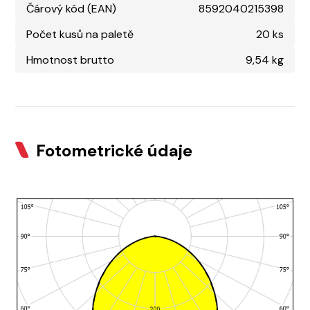
Čárový kód (EAN)
8592040215398
Počet kusů na paletě
20 ks
Hmotnost brutto
9,54 kg
Fotometrické údaje