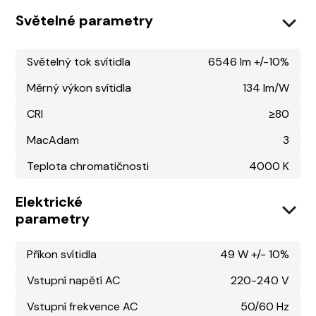
Světelné parametry
Světelný tok svítidla
6546 lm +/-10%
Měrný výkon svítidla
134 lm/W
CRI
≥80
MacAdam
3
Teplota chromatičnosti
4000 K
Elektrické
parametry
Příkon svítidla
49 W +/- 10%
Vstupní napětí AC
220-240 V
Vstupní frekvence AC
50/60 Hz