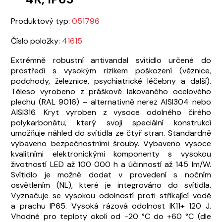
Produktový typ:
051796
Číslo položky:
41615
Extrémně robustní antivandal svítidlo určené do
prostředí s vysokým rizikem poškození (věznice,
podchody, železnice, psychiatrické léčebny a další).
Těleso vyrobeno z práškově lakovaného ocelového
plechu (RAL 9016) – alternativně nerez AISI304 nebo
AISI316. Kryt vyroben z vysoce odolného čirého
polykarbonátu, který svojí speciální konstrukcí
umožňuje náhled do svítidla ze čtyř stran. Standardně
vybaveno bezpečnostními šrouby. Vybaveno vysoce
kvalitními elektronickými komponenty s vysokou
životností LED až 100 000 h a účinností až 145 lm/W.
Svítidlo je možné dodat v provedení s nočním
osvětlením (NL), které je integrováno do svítidla.
Vyznačuje se vysokou odolností proti stříkající vodě
a prachu IP65. Vysoká rázová odolnost IK11+ 120 J.
Vhodné pro teploty okolí od -20 °C do +60 °C (dle