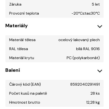
Záruka
5 let
Provozní teplota
-20°C≤ta≤30°C
Materiály
Materiál tělesa
ocelový lakovaný plech
RAL tělesa
bílá RAL 9016
Materiál krytu
PC (polykarbonát)
Balení
Čárový kód (EAN)
8592040291491
Počet kusů na paletě
28 ks
Hmotnost brutto
12,28 kg