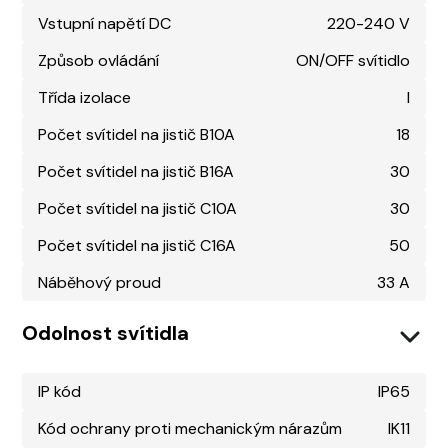
Vstupní napětí DC
220-240 V
Způsob ovládání
ON/OFF svítidlo
Třída izolace
I
Počet svítidel na jistič B10A
18
Počet svítidel na jistič B16A
30
Počet svítidel na jistič C10A
30
Počet svítidel na jistič C16A
50
Náběhový proud
33 A
Odolnost svítidla
IP kód
IP65
Kód ochrany proti mechanickým nárazům
IK11