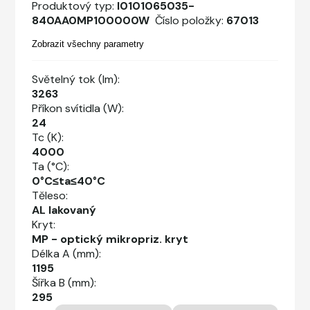
Produktový typ:
I0101065035-
840AA0MP100000W
Číslo položky:
67013
Zobrazit všechny parametry
Světelný tok (lm):
3263
Příkon svítidla (W):
24
Tc (K):
4000
Ta (°C):
0°C≤ta≤40°C
Těleso:
AL lakovaný
Kryt:
MP - optický mikropriz. kryt
Délka A (mm):
1195
Šířka B (mm):
295