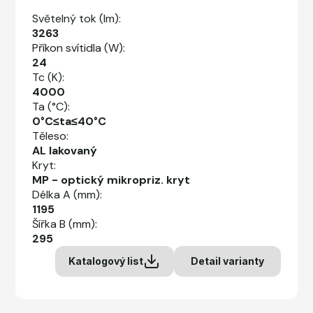
Světelný tok (lm):
3263
Příkon svítidla (W):
24
Tc (K):
4000
Ta (°C):
0°C≤ta≤40°C
Těleso:
AL lakovaný
Kryt:
MP - optický mikropriz. kryt
Délka A (mm):
1195
Šířka B (mm):
295
Katalogový list
Detail varianty