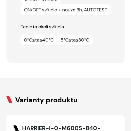
ON/OFF svítidlo + nouze 3h, AUTOTEST
Teplota okolí svítidla
0°C≤ta≤40°C
5°C≤ta≤30°C
Varianty produktu
HARRIER-I-0-M600S-840-