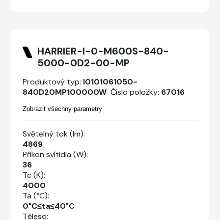
HARRIER-I-0-M600S-840-
5000-0D2-00-MP
Produktový typ:
I0101061050-
840D20MP100000W
Číslo položky:
67016
Zobrazit všechny parametry
Světelný tok (lm):
4869
Příkon svítidla (W):
36
Tc (K):
4000
Ta (°C):
0°C≤ta≤40°C
Těleso: