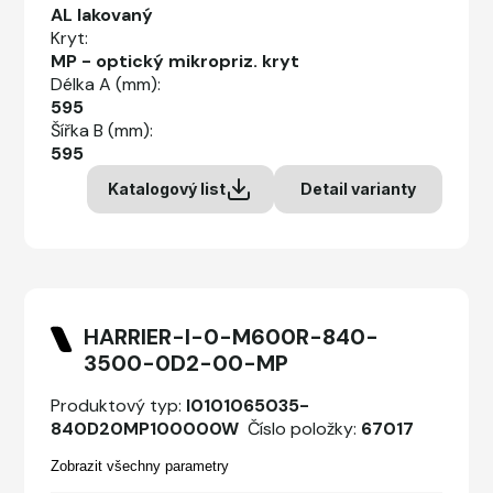
AL lakovaný
Kryt:
MP - optický mikropriz. kryt
Délka A (mm):
595
Šířka B (mm):
595
Katalogový list
Detail varianty
HARRIER-I-0-M600R-840-
3500-0D2-00-MP
Produktový typ:
I0101065035-
840D20MP100000W
Číslo položky:
67017
Zobrazit všechny parametry