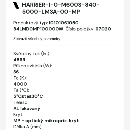
HARRIER-I-0-M600S-840-
5000-LM3A-00-MP
Produktový typ:
I0101061050-
84LMD0MP100000W
Číslo položky:
67020
Zobrazit všechny parametry
Světelný tok (lm):
4869
Příkon svítidla (W):
36
Tc (K):
4000
Ta (°C):
5°C≤ta≤30°C
Těleso:
AL lakovaný
Kryt:
MP - optický mikropriz. kryt
Délka A (mm):