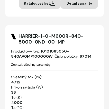
Katalogový list
Detail varianty
HARRIER-I-0-M600R-840-
5000-0ND-00-MP
Produktový typ:
I0101065050-
840AA0MP100000W
Číslo položky:
67014
Zobrazit všechny parametry
Světelný tok (lm):
4715
Příkon svítidla (W):
36
Tc (K):
4000
Ta (°C):