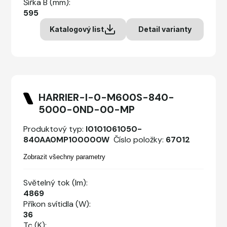
Šířka B (mm):
595
Katalogový list
Detail varianty
HARRIER-I-0-M600S-840-
5000-0ND-00-MP
Produktový typ:
I0101061050-
840AA0MP100000W
Číslo položky:
67012
Zobrazit všechny parametry
Světelný tok (lm):
4869
Příkon svítidla (W):
36
Tc (K):