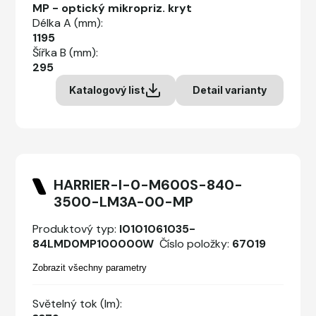
MP - optický mikropriz. kryt
Délka A (mm):
1195
Šířka B (mm):
295
Katalogový list
Detail varianty
HARRIER-I-0-M600S-840-
3500-LM3A-00-MP
Produktový typ:
I0101061035-
84LMD0MP100000W
Číslo položky:
67019
Zobrazit všechny parametry
Světelný tok (lm):