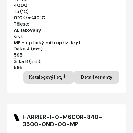
4000
Ta (°C):
0°C≤ta≤40°C
Těleso:
AL lakovaný
Kryt:
MP - optický mikropriz. kryt
Délka A (mm):
595
Šířka B (mm):
595
Katalogový list
Detail varianty
HARRIER-I-0-M600R-840-
3500-0ND-00-MP