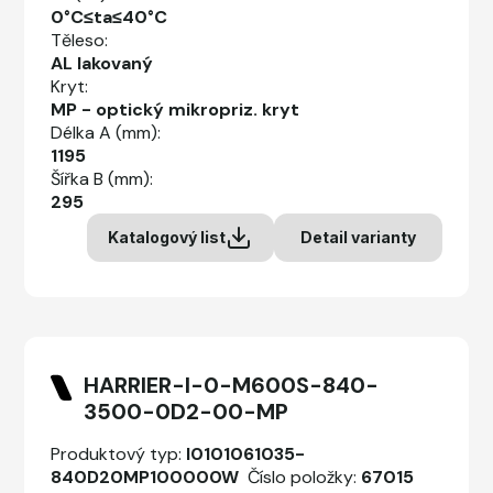
0°C≤ta≤40°C
Těleso:
AL lakovaný
Kryt:
MP - optický mikropriz. kryt
Délka A (mm):
1195
Šířka B (mm):
295
Katalogový list
Detail varianty
HARRIER-I-0-M600S-840-
3500-0D2-00-MP
Produktový typ:
I0101061035-
840D20MP100000W
Číslo položky:
67015