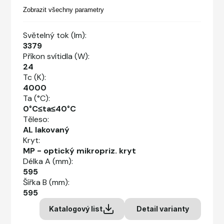
Zobrazit všechny parametry
Světelný tok (lm):
3379
Příkon svítidla (W):
24
Tc (K):
4000
Ta (°C):
0°C≤ta≤40°C
Těleso:
AL lakovaný
Kryt:
MP - optický mikropriz. kryt
Délka A (mm):
595
Šířka B (mm):
595
Katalogový list
Detail varianty