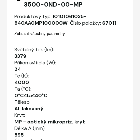
3500-0ND-00-MP
Produktový typ:
I0101061035-
840AA0MP100000W
Číslo položky:
67011
Zobrazit všechny parametry
Světelný tok (lm):
3379
Příkon svítidla (W):
24
Tc (K):
4000
Ta (°C):
0°C≤ta≤40°C
Těleso:
AL lakovaný
Kryt:
MP - optický mikropriz. kryt
Délka A (mm):
595