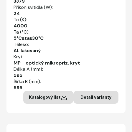
3379
Příkon svítidla (W):
24
Tc (K):
4000
Ta (°C):
5°C≤ta≤30°C
Těleso:
AL lakovaný
Kryt:
MP - optický mikropriz. kryt
Délka A (mm):
595
Šířka B (mm):
595
Katalogový list
Detail varianty