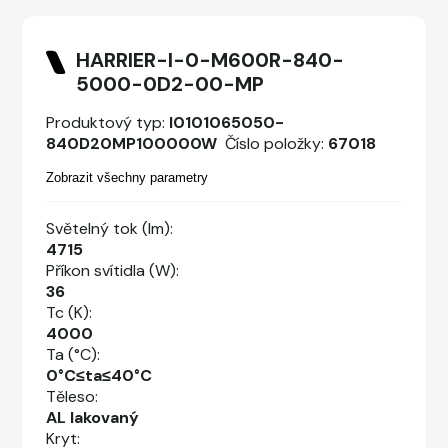
HARRIER-I-0-M600R-840-
5000-0D2-00-MP
Produktový typ:
I0101065050-
840D20MP100000W
Číslo položky:
67018
Zobrazit všechny parametry
Světelný tok (lm):
4715
Příkon svítidla (W):
36
Tc (K):
4000
Ta (°C):
0°C≤ta≤40°C
Těleso:
AL lakovaný
Kryt: