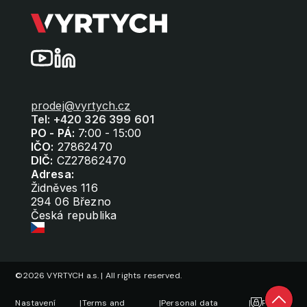
prodej@vyrtych.cz
Tel: +420 326 399 601
PO - PÁ:
7:00 - 15:00
IČO:
27862470
DIČ:
CZ27862470
Adresa:
Židněves 116
294 06 Březno
Česká republika
©2026 VYRTYCH a.s. | All rights reserved.
Nastavení
|
Terms and
|
Personal data
|
Privacy