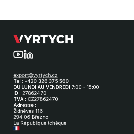
export@vyrtych.cz
Tel : +420 326 375 560
DU LUNDI AU VENDREDI
7:00 - 15:00
ID :
27862470
TVA :
CZ27862470
Adresse :
Židněves 116
294 06 Březno
La République tchèque