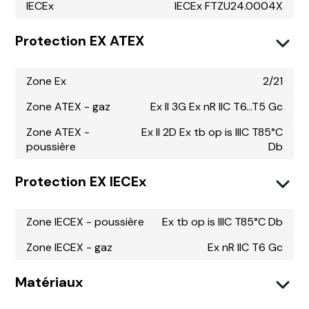
IECEx
IECEx FTZU24.0004X
Protection EX ATEX
Zone Ex
2/21
Zone ATEX - gaz
Ex II 3G Ex nR IIC T6...T5 Gc
Zone ATEX -
Ex II 2D Ex tb op is IIIC T85°C
poussière
Db
Protection EX IECEx
Zone IECEX - poussière
Ex tb op is IIIC T85°C Db
Zone IECEX - gaz
Ex nR IIC T6 Gc
Matériaux