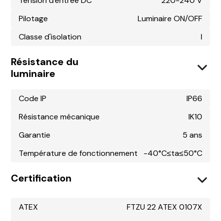
Tension d'entrée DC
220-240 V
Pilotage
Luminaire ON/OFF
Classe d'isolation
I
Résistance du
luminaire
Code IP
IP66
Résistance mécanique
IK10
Garantie
5 ans
Température de fonctionnement
-40°C≤ta≤50°C
Certification
ATEX
FTZU 22 ATEX 0107X