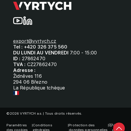
export@vyrtych.cz
Tel : +420 326 375 560
DU LUNDI AU VENDREDI
7:00 - 15:00
ID :
27862470
TVA :
CZ27862470
Adresse :
Židněves 116
294 06 Březno
La République tchèque
©2026 VYRTYCH a.s. | Tous droits réservés.
Paramètres
|
Conditions
|
Protection des
|
Vie
des cookies
générales
données personnelles
privée