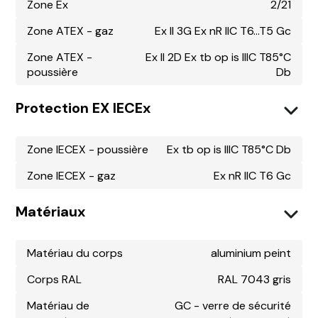
Zone Ex
2/21
Zone ATEX - gaz
Ex II 3G Ex nR IIC T6...T5 Gc
Zone ATEX -
Ex II 2D Ex tb op is IIIC T85°C
poussière
Db
Protection EX IECEx
Zone IECEX - poussière
Ex tb op is IIIC T85°C Db
Zone IECEX - gaz
Ex nR IIC T6 Gc
Matériaux
Matériau du corps
aluminium peint
Corps RAL
RAL 7043 gris
Matériau de
GC - verre de sécurité