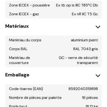
Zone IECEX - poussière
Ex tb op is IIIC T85°C Db
Zone IECEX - gaz
Ex nR IIC T5 Gc
Matériaux
Matériau du corps
aluminium peint
Corps RAL
RAL 7043 gris
Matériau de
GC - verre de sécurité
couverture
transparent
Emballage
Code-barres (EAN)
8592040319898
Nombre de pièces par palette
16 pièces
Poids brut
18,12 kg