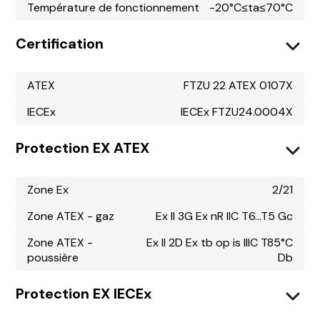
Température de fonctionnement
-20°C≤ta≤70°C
Certification
ATEX
FTZU 22 ATEX 0107X
IECEx
IECEx FTZU24.0004X
Protection EX ATEX
Zone Ex
2/21
Zone ATEX - gaz
Ex II 3G Ex nR IIC T6...T5 Gc
Zone ATEX -
Ex II 2D Ex tb op is IIIC T85°C
poussière
Db
Protection EX IECEx