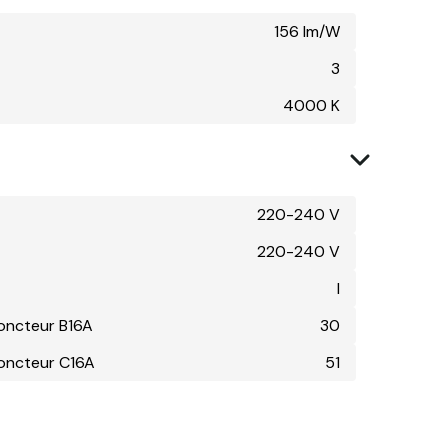
156 lm/W
3
4000 K
220-240 V
220-240 V
I
joncteur B16A
30
joncteur C16A
51