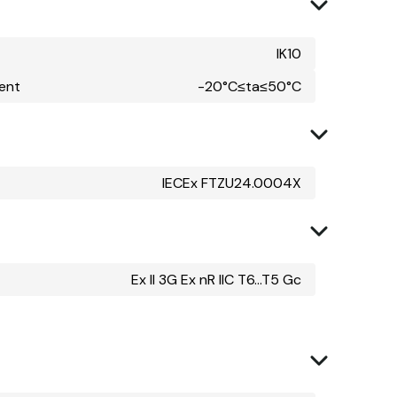
IK10
ent
-20°C≤ta≤50°C
IECEx FTZU24.0004X
Ex II 3G Ex nR IIC T6...T5 Gc