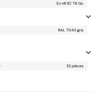
Ex nR IIC T6 Gc
RAL 7043 gris
e
32 pièces