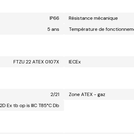
IP66
Résistance mécanique
5 ans
Température de fonctionnem
FTZU 22 ATEX 0107X
IECEx
2/21
Zone ATEX - gaz
I 2D Ex tb op is IIIC T85°C Db