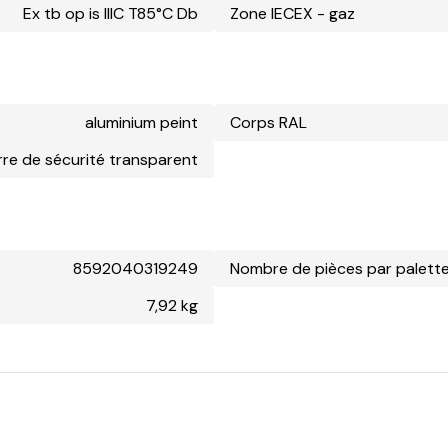
Ex tb op is IIIC T85°C Db
Zone IECEX - gaz
aluminium peint
Corps RAL
rre de sécurité transparent
8592040319249
Nombre de pièces par palett
7,92 kg