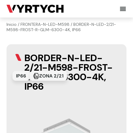
Inicio
/
FRONTERA-N-LED-M598
/ BORDER-N-LED-2/21-
M598-FROST-R-GLM-6300-4K, IP66
BORDER-N-LED-
2/21-M598-FROST-
R-GLM-6300-4K,
IP66
ZONA 2/21
IP66