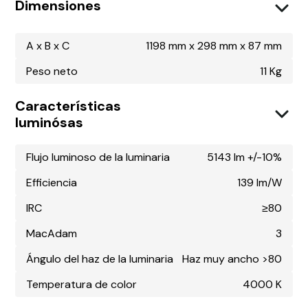
Dimensiones
A x B x C
1198 mm x 298 mm x 87 mm
Peso neto
11 Kg
Características
luminósas
Flujo luminoso de la luminaria
5143 lm +/-10%
Efficiencia
139 lm/W
IRC
≥80
MacAdam
3
Ángulo del haz de la luminaria
Haz muy ancho >80
Temperatura de color
4000 K