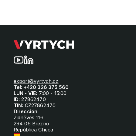
export@vyrtych.cz
Tel: +420 326 375 560
LUN - VIE:
7:00 - 15:00
ID:
27862470
TIN:
CZ27862470
Dirección:
Židněves 116
294 06 Březno
República Checa