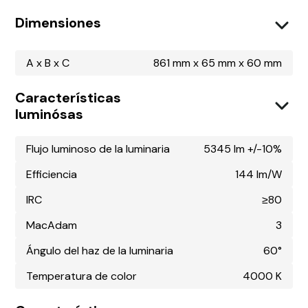
Dimensiones
A x B x C
861 mm x 65 mm x 60 mm
Características
luminósas
Flujo luminoso de la luminaria
5345 lm +/-10%
Efficiencia
144 lm/W
IRC
≥80
MacAdam
3
Ángulo del haz de la luminaria
60°
Temperatura de color
4000 K