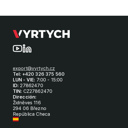
export@vyrtych.cz
Tel: +420 326 375 560
LUN - VIE:
7:00 - 15:00
ID:
27862470
TIN:
CZ27862470
Dirección:
Židněves 116
294 06 Březno
República Checa