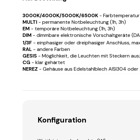
3000K/4000K/5000K/6500K
- Farbtemperatur
MULTI
- permanente Notbeleuchtung (1h, 3h)
EM
- temporäre Notbeleuchtung (1h, 3h)
DIM
- dimmbare elektronische Vorschaltgeräte (DALI
1/3F
- einphasiger oder dreiphasiger Anschluss, max
RAL
- andere Farben
GESIS
- Möglichkeit, die Leuchten mit Steckern au
CG
- klar gehärtet
NEREZ
- Gehäuse aus Edelstahlblech AISI304 oder
Konfiguration