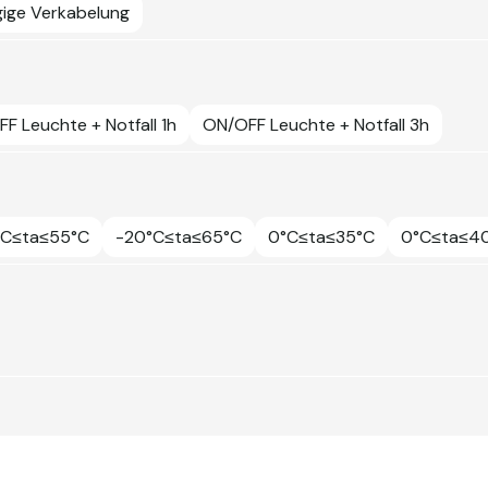
ige Verkabelung
F Leuchte + Notfall 1h
ON/OFF Leuchte + Notfall 3h
°C≤ta≤55°C
-20°C≤ta≤65°C
0°C≤ta≤35°C
0°C≤ta≤4