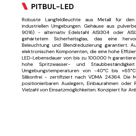
PITBUL-LED
Robuste Langfeldleuchte aus Metall für den 
industriellen Umgebungen. Gehäuse aus pulverb
9016) - alternativ Edelstahl AISI304 oder AIS
gehärtetem Sicherheitsglas, das eine herv
Beleuchtung und Blendreduzierung garantiert. A
elektronischen Komponenten, die eine hohe Effizien
LED-Lebensdauer von bis zu 100.000 h garantieren
hohe Spritzwasser- und Staubbeständigkei
Umgebungstemperaturen von -40°C bis +65°C (
Silikonfrei - zertifiziert nach VDMA 24364. Die
positionierbaren Auslegern, Einbaurahmen oder R
Vielzahl von Einsatzmöglichkeiten. Konzipiert für 