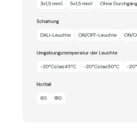
3x1,5 mm
5x1,5 mm
Ohne Durchgäng
2
2
Schaltung
DALI-Leuchte
ON/OFF-Leuchte
ON/OF
Umgebungstemperatur der Leuchte
-20°C≤ta≤45°C
-20°C≤ta≤50°C
-20
Notfall
60
180