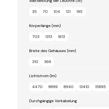
Wattleistung der Leuchte (W)
35
70
104
121
195
Körperlänge (mm)
703
1313
1613
Breite des Gehäuses (mm)
310
369
Lichtstrom (lm)
4470
8899
8940
13410
15895
Durchgängige Verkabelung